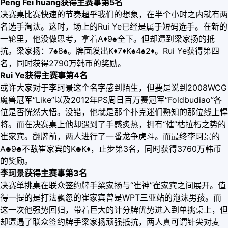
Peng Fei huang获得主赛事第5名
决赛桌比赛快速的节奏超乎我们的想象，在半个小时之内就有两
名选手淘汰。这时，场上的Rui Ye已经是属于短码选手。在新的
一轮里，他没做思考，拿着A
♦
9♠全下。但却遭到梁家扬的抵
抗。梁家扬：7♠8♠。牌面发出K
♦
7
♦
K♠4♠2
♦
。Rui Ye获得第四
名，同时获得2790万韩币的奖励。
Rui Ye获得主赛事第4名
或许大家对于李珂景这个名字感到陌生，但要是说到2008WCG
魔兽冠军“Like”以及2012年PS周日百万赛冠军“Foldbudiao”各
位是否恍然大悟。没错，他就是那个扑克迷们熟知的那位线上悍
将。而在决赛桌上他却遇到了手感炙热，拥有“催”枯拉朽之势的
崔家宾。翻牌前，两人进行了一番龙争虎斗。而最终李珂景的
A♣9♣不敌崔家宾的K♣K
♦
，止步第3名，同时获得3760万韩币
的奖励。
李珂景获得主赛事第3名
决赛单挑桌在联众签约牌手梁家扬与“崔神”崔家宾之间展开。值
得一提的是打法飘忽的崔家宾曾是WPT三亚站的泡沫男孩。而
这一次他强势回归，带着巨大的计分牌优势进入到单挑桌上，但
却遭遇了联众签约牌手梁家扬顽强抵抗，两人真可谓针尖对麦