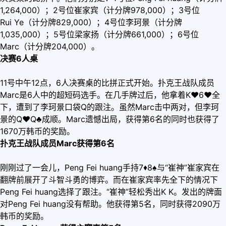
1,264,000）；2号位崔家宾（计分牌978,000）；3号位
Rui Ye（计分牌829,000）；4号位李珂景（计分牌
1,035,000）；5号位梁家扬（计分牌661,000）；6号位
Marc（计分牌204,000）。
决赛6人桌
11号中午12点，6人决赛桌的比拼正式开始。扑克王战队成员
Marc是6人中的超短码选手。在几手牌过后，他拿着K
♥
6
♥
全
下，遭到了李珂景口袋Q的跟注。虽然Marc击中两对，但李珂
景的Q
♥
Q♣成顺。Marc遗憾出局，获得第6名的同时也获得了
1670万韩币的奖励。
扑克王战队成员Marc获得第6名
刚刚过了一会儿，Peng Fei huang手持7
♦
8♠与“崔神”崔家宾在
翻牌前展开了斗智斗勇的博弈。而在崔家宾率先全下的情况下
Peng Fei huang选择了跟注。“崔神”轻松秀出K K。发出的牌面
对Peng Fei huang没有帮助。他获得第5名，同时获得2090万
韩币的奖励。