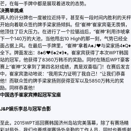
芒，在每一手牌中都是展现着进攻的态势。
决赛单挑桌
两人的计分牌也一度被拉近持平，甚至有一段时间内胜利的天枰
开始向着联众签约牌手梁家扬倾斜。但“崔神”崔家宾毫无畏惧，
他顶住了巨大压力。在进行了一个拉锯战后，“崔神”利用诈唬拿
下一个140万的大池，当他甩出10 High的那一刻，气势已经全
面占据上风。在最后一手牌里，“崔神”拿着A♠J
♥
与梁家扬4
♦
Q
♦
全下。牌面发出：8♠6
♥
6♠2
♦
9
♦
。崔家宾获得了本次WPT韩国
站的冠军，他获得了8360万韩币的奖励。同时在随后WPT豪客
赛上“崔神”又拿到了第四名好成绩，真是双喜临门！在赛后发言
中，崔家宾激动地说：“我用实力证明了我自己！”让我们恭喜
他！而联众签约牌手梁家扬则获得亚军以及5850万韩元的奖
励。同样恭喜他！
中国选手崔家宾捧起冠军宝座
J&P娱乐李总与冠军合影
至此，2015WPT巡回赛韩国济州岛站完美落幕，除了有赛场精
彩对局外，我们也要感谢赛场外辛勤的工作人员，同时也要感谢