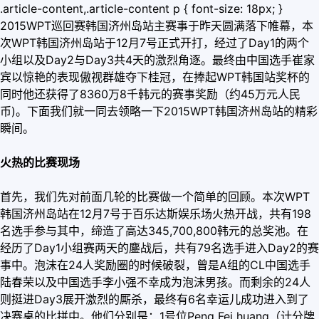
.article-content,.article-content p { font-size: 18px; }
2015WPT巡回赛韩国济州岛站主赛事于昨天圆满落下帷幕，本
次WPT韩国济州岛站于12月7号正式开打，经过了Day1的两个
小组以及Day2与Day3共4天的激烈角逐。最终由中国选手崔家
宾以惊艳的表现傲视群雄夺下桂冠，在捧起WPT韩国站奖杯的
同时他还获得了8360万8千韩元的赛事奖励（约45万元人民
币)。下面我们就一同去领略一下2015WPT韩国济州岛站的精彩
瞬间。
火热的比赛现场
首先，我们先对前面几轮的比赛做一个简单的回顾。本次WPT
韩国济州岛站在12月7号于百乐达斯娱乐场火热开战，共有198
名选手参与其中，缔造了高达345,700,800韩元的总奖池。在
经历了Day1小组赛两天的鏖战后，共有79名选手进入Day2的赛
事中。泡沫在24人奖励圈的时候破裂，曾是A组的CL中国选手
陆春荣以及中国选手李小强不幸成为泡沫男孩。而剩余的24人
则挺进Day3展开激烈的厮杀，最终有6名幸运儿成功进入到了
决赛桌的比拼中。他们分别是：1号位Peng Fei huang（计分牌