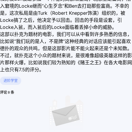
入窘境的Locke继而“心生歹念”和Ben去打劫那些富商。不幸的
是，这次私局是由Turk（Robert Knepper饰演）组织的，被
Locke搞了之后，他决定予以回击。回击的手段是设套，引
Locke入瓮，而入瓮后的Locke面临着丢掉小命的威胁。
这部以扑克为题材的电影，我们可以从中看到许多熟悉的信息，
比如说“我们玩的是人，不是牌”这种经典的对话应该能引起喜欢
德扑的观众的共鸣，但是这部影片能不能火起来还是个未知数。
不过，就扑克这个小众的题材来说，是很难像超级英雄这样的影
片那样火爆，比如说我们较为熟知的《赌王之王》在各大电影网
上也只有7.5的评分。
进阶学堂
评论 0 条