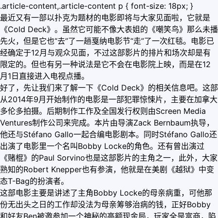
.article-content,.article-content p { font-size: 18px; }
最近又有一部以扑克为题材的电影即将与大家见面啦，它就是
《Cold Deck》。虽然它可能不像大表姐的《嘲笑鸟》那么未播
先火，但是它也“去”了一趟戛纳电影节“走”了一次红毯。电影已
经确定于12月与观众见面，不过这部影片的排片和场次却是有
限定的。但也有另一种说法是它不会在电影院上映，而是在12
月1日直接进入电视点播。
好了，先让我们来了解一下《Cold Deck》的相关信息吧。这部
从2014年9月开始制作的电影是一部犯罪惊悚片，主要在加拿大
多伦多拍摄。后期制作工作及全国发行权则由Screen Media
Ventures制作公司来完成。本片由导演Zack Bernbaum执导，
他还与Stéfano Gallo一起合编电影剧本。同时Stéfano Gallo还
出演了电影里一个名叫Bobby Locke的角色。还有曾出演过
《赌棍》的Paul Sorvino也是这部影片的主角之一，此外，大家
熟知的Robert Knepper也有参演，他就是在美剧《越狱》中变
态T-Bag的扮演者。
这部电影主要是讲述了主角Bobby Locke的母亲病重，可他那
份无出头之日的工作却没法为母亲筹够治病的钱，正好Bobby
和好友Ben被邀参加一个神秘的高额现金局，玩家全是富商，陷