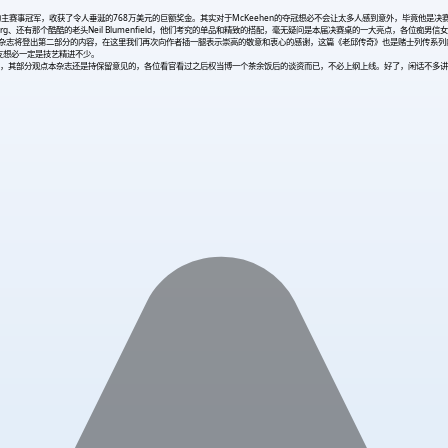
了新一届的主赛事冠军，收获了令人垂涎的768万美元的巨额奖金。其实对于McKeehen的夺冠想必不会让太多人感到意外，毕
einberg、还有那个酷酷的老头Neil Blumenfield，他们考究的单品和精致的搭配，毫无疑问是本届决赛桌的一大亮点，各位
本期杂志将登出第二部分的内容，在这里我们再次向作者插一腿表示崇高的敬意和衷心的感谢，这篇《老邱传奇》也是赌士列传系
友想必一定是技艺精进不少。
，其部分观点本杂志还是持保留意见的，各位看官看过之后权当博一个茶余饭后的谈资而已，不必上纲上线。好了，闲话不多讲