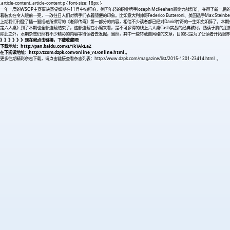
.article-content,.article-content p { font-size: 18px; }
一年一度的WSOP主赛事决赛桌如期在11月中旬打响，美国年轻的职业牌手Joseph McKeehen最终力战群雄，夺得
着装实在令人眼前一亮，一改往日人们对牌手们衣着随便的印象。比如意大利帅哥Federico Butteroni、美国选手Max St
上期我们刊登了插一腿插老所撰写的《老邱传奇》第一部分的内容，相信不少读者都已经对David传奇的一生如痴如醉了，
定六人桌》到了本期也全部连载结束了，这部连载在小编来看，是不可多得的线上六人桌Cash实战的经典教材，熟读于胸的朋
除此之外，本期杂志仍然有不少精彩的内容等待读者去发掘，当然，其中一些转载自网络的文章，目的只是为了让读者开拓眼界
》》》》》》现在就点击链接，下载收藏吧!
下载地址：http://pan.baidu.com/s/1kTAkLaZ
在下阅读地址：http://zcom.dzpk.com/online_74/online.html 。
更多往期精彩杂志下载，请点击链接查看杂志列表：http://www.dzpk.com/magazine/list/2015-1201-23414.html 。