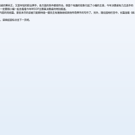
竟他是决赛桌的筹码王，又是年轻的职业牌手，各方面的条件都很符合。倒是个有趣的现象引起了小编的主意，今年决赛桌有几位选手的
痴男信女一定要随小编一起去看看今年WSOP主赛事决赛桌的特别报道。
列内容的完结篇，意犹未尽的读者只能期待插一腿先生有雅致继续其他传奇牌手的写作了。另外，理论园地栏目中，长篇连载《搞
，请拿起鼠标点击下一页吧。