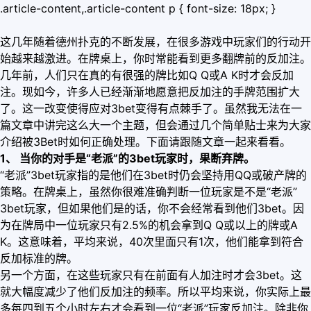
.article-content,.article-content p { font-size: 18px; }
这几年随着德州扑克的不断发展，在很多游戏中玩家们的行动开
始越来越激进。在牌桌上，你时常能看到更多翻牌前的反加注。
几年前，人们只在真的有很强的牌比如Q Q或A K时才会反加
注。现如今，许多人已经渐渐地愿意把反加注的手牌范围扩大
了。这一改变使得应对3bet变得有点棘手了。虽然我无法在一
篇文章中讲完这么大一个主题，但会通过几个简单贴士来为大家
介绍被3Bet时如何正确处理。下面请跟随文章一起来看看。
1、 当你的对手是“老派”的3bet玩家时，果断弃牌。
“老派”3bet玩家指的是他们在3bet时仍会坚持用QQ或破产牌的
策略。在牌桌上，虽然你很难准确判断一位玩家是不是“老派”
3bet玩家，但如果他们是的话，你不会经常看到他们3bet。因
为在牌局中一位玩家只有2.5%的机会拿到Q Q或以上的牌或A
K。这意味着，平均来说，40次里面只有1次，他们能拿到符合
反加标准的牌。
另一个方面，在这些玩家只有在前面有人加注时才会3bet。这
就大幅度减少了他们反加注的频率。所以平均来说，你实际上最
多每四到五个小时左右才会看到一位“老派”玩家反加注。除非你