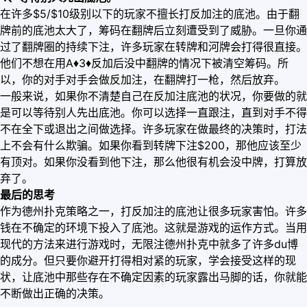
在许多$5/$10级别以下的玩家不擅长打反加注的底池。由于翻
牌前的底池太大了，筹码在翻牌后立刻遭受到了威胁。一旦你通
过了翻牌圈的持续下注，许多玩家在转牌和河牌会打得很直接。
他们不想在用A
♦
3
♦
反加后没中翻牌的情况下被清空筹码。所
以，你的对手对手会做反加注，在翻牌打一枪，然后放弃。
一般来说，如果你不清楚自己在反加注底池的状况，你要做的就
是可以等待别人先出底池。你可以选择一直跟注，直到对手不得
不在全下或退出之间做选择。许多玩家在做最终的决策时，打法
上不会有什么欺骗。如果你看到转牌下注$200，那他应该至少
有顶对。如果你没看到他下注，那么他很有机会没中牌，打算放
弃了。
最后的思考
作为德州扑克策略之一，打反加注的底池让很多玩家害怕。许多
钱在不确定的环境下投入了底池。这就是游戏的运作方式。当用
现代的方法来进行游戏时，无限注德州扑克中就多了许多du博
的成分。但只要你避开打得相对紧的玩家，学会接受这样的现
状，让底池中那些存在不确定因素的玩家露出马脚的话，你就能
不断做出正确的决策。