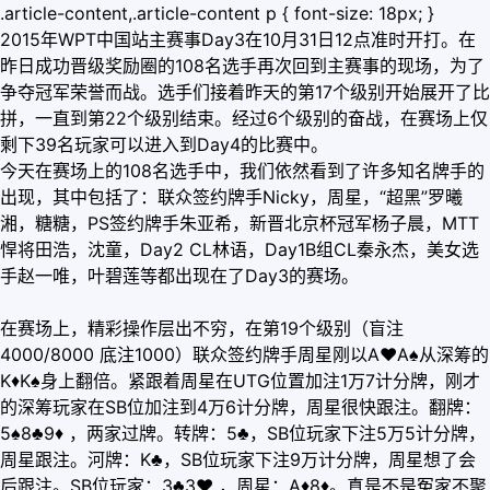
.article-content,.article-content p { font-size: 18px; }
2015年WPT中国站主赛事Day3在10月31日12点准时开打。在
昨日成功晋级奖励圈的108名选手再次回到主赛事的现场，为了
争夺冠军荣誉而战。选手们接着昨天的第17个级别开始展开了比
拼，一直到第22个级别结束。经过6个级别的奋战，在赛场上仅
剩下39名玩家可以进入到Day4的比赛中。
今天在赛场上的108名选手中，我们依然看到了许多知名牌手的
出现，其中包括了：联众签约牌手Nicky，周星，“超黑”罗曦
湘，糖糖，PS签约牌手朱亚希，新晋北京杯冠军杨子晨，MTT
悍将田浩，沈童，Day2 CL林语，Day1B组CL秦永杰，美女选
手赵一唯，叶碧莲等都出现在了Day3的赛场。
在赛场上，精彩操作层出不穷，在第19个级别（盲注
4000/8000 底注1000）联众签约牌手周星刚以A
♥
A♠从深筹的
K
♦
K♠身上翻倍。紧跟着周星在UTG位置加注1万7计分牌，刚才
的深筹玩家在SB位加注到4万6计分牌，周星很快跟注。翻牌：
5♠8♣9
♦
，两家过牌。转牌：5♣，SB位玩家下注5万5计分牌，
周星跟注。河牌：K♣，SB位玩家下注9万计分牌，周星想了会
后跟注。SB位玩家：3♣3
♥
，周星：A
♦
8
♦
。真是不是冤家不聚