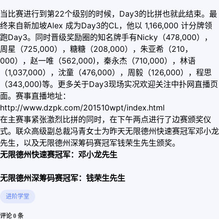
当比赛进行到第22个级别的时候，Day3的比拼也就此结束。最
终来自新加坡Alex 成为Day3的CL，他以 1,166,000 计分牌领
跑Day3。同时晋级奖励圈的知名牌手有Nicky（478,000），
周星（725,000），糖糖（208,000），朱亚希（210，
000），赵一唯（562,000)，秦永杰（710,000），林语
（1,037,000），沈童（476,000），周毅（126,000），程思
（343,000)等。更多关于Day3现场实况欢迎关注中扑网直播页
面。赛事直播地址：
http://www.dzpk.com/201510wpt/index.html
在主赛事紧张激烈比拼的同时，在下午两点进行了边赛颁奖仪
式。联众高级副总裁冯青女士为昨天无限德州快速赛冠军邓小龙
先生，以及无限德州深筹码赛冠军钱荣生先生颁奖。
无限德州快速赛冠军：邓小龙先生
无限德州深筹码赛冠军：钱荣生先生
进阶学堂
评论 0 条