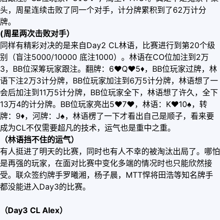
头，周星连续击败了同一个对手，计分牌累积到了62万计分
牌。
(周星两次击败对手）
同样有精彩对决的是来自Day2 CL林语，比赛进行到第20个级
别（盲注5000/10000 底注1000）。林语在CO位加注到2万
3，BB位深筹玩家跟注。翻牌：6
♥
Q
♥
5
♦
，BB位玩家过牌，林
语下注2万3计分牌，BB位玩家加注到6万5计分牌，林语想了一
会后加注到11万5计分牌，BB位玩家全下，林语想了许久，全下
13万4的计分牌。BB位玩家亮出5
♥
7
♥
，林语：K
♥
10♠，转
牌：9
♦
，河牌：J♠，林语楞了一下才看出自己是顺子，看来要
成为CL不仅需要超凡的技术，运气也是重中之重。
（林语挡不住的运气）
有人挺进了明天的比赛，同时也有人不幸的被淘汰出局了。哪怕
是再强的玩家，在面对比赛中变化多端的情况时也只能欣然接
受。联众签约牌手罗曦湘，杨子晨，MTT悍将田浩等知名牌手
都没能进入Day3的比赛。
（Day3 CL Alex）