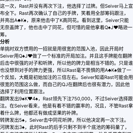
这一次，Rast并没有再次下注，他选择了过牌。但Seiver马上宣
布全下。Rast再次确认了自己的手牌，笑着用全部筹码跟注，
并亮出A♣K♠，原来他击中了K高同花。看到这里，Seiver只能
无奈盖牌了，他也击中了同花，但可惜的是他拿着Q♠J
♥
略逊一
筹。
分析
单挑时双方惯用的一招就是用很宽的范围入池，因此开局时
Seiver用Q♠J
♥
做了一个标准的开局加注。并且这手牌能在翻牌
后击中很强的对子和听牌，所以他的牌力是相当不错的。只是谁
也没想到对手的牌力更强，所以Rast毫不畏惧的用A♣K♠做了一
个反加，大概是初始加注的三倍左右。Seiver知道Rast可能会用
很宽的范围这么做，而自己的QJ在翻牌后也很有潜力，因此他
选择了利用位置跟注。
翻牌发出9♠K
♥
4♠，Rast领先下注750,000，不过Seiver选择跟
注。在Seiver看来，他是有着不错的赢率的，况且，不管Rast拿
着什么牌，他都还有做成坚果的补牌。
转牌发出5♠，Seiver击中同花听牌，所以他决定再一次下注。
河牌发出3♠，此时Rast的后手只剩不到半个底池的筹码量了，