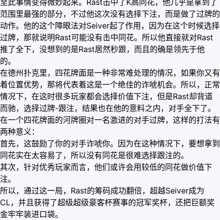
至此事情变得微妙起来。Rast击中了K高同花，他几乎是拿到了
范围里最强的部分，不过他这次没有选择下注，而是做了过牌的
动作。他的这个障眼法对Seiver起了作用，因为在这个时候选择
过牌，那就说明Rast可能没有击中同花。所以他直接就对Rast
推了全下，没想到的是Rast居然秒跟，而且的确是领先于他
的。
在德州扑克里，四花牌面是一种非常难处理的情况，如果你又有
着位置优势，那将代表着这是一个绝佳的诈唬机会。所以，正常
情况下，在这时很多玩家都会选择价值下注，但是Rast却背道
而驰，选择过牌-跟注，结果也在他的意料之内，对手全下了。
在一个四花牌面的河牌圈对一名激进的对手过牌，这样的打法有
两种意义：
首先，这鼓励了你的对手诈唬你。因为在这种情况下，要想拿到
同花实在太容易了，所以没有同花是很难选择跟注的。
其次，针对优秀玩家而言，他们或许会用较低的同花做价值下
注。
所以，通过这一局，Rast的筹码成功翻倍，超越Seiver成为
CL，并且获得了超级超级豪客杯赛事的冠军奖杯，还把巨额奖
金牢牢装进口袋。