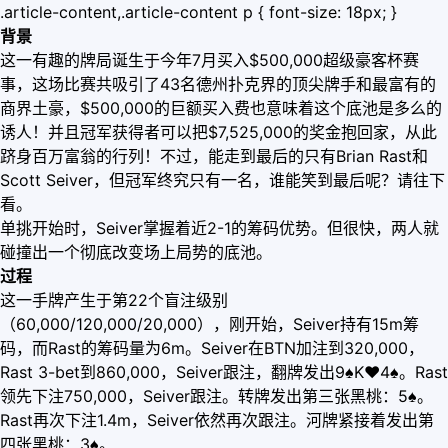
.article-content,.article-content p { font-size: 18px; }
背景
这一有趣的牌局诞生于今年7月买入$500,000超级豪客杯赛
事，这场比赛共吸引了43名德州扑克界的顶尖牌手和最富有的
商界土豪，$500,000的巨额买入费也意味着这个底池是多么的
诱人！并且冠军获得者可以把$7,525,000的奖金抱回家，从此
跻身百万富翁的行列！不过，能走到最后的只有Brian Rast和
Scott Seiver，但冠军终究只有一名，谁能笑到最后呢？请往下
看。
单挑开始时，Seiver掌握着近2-1的筹码优势。但很快，两人就
碰撞出一个彻底改变场上局势的底池。
过程
这一手牌产生于第22个盲注级别
（60,000/120,000/20,000），刚开始，Seiver持有15m筹
码，而Rast的筹码量为6m。Seiver在BTN加注到320,000，
Rast 3-bet到860,000，Seiver跟注，翻牌发出9♠K
♥
4♠。Rast
领先下注750,000，Seiver跟注。转牌发出第三张黑桃：5♠。
Rast再次下注1.4m，Seiver依然再次跟注。河牌紧接着发出第
四张黑桃：3♠。