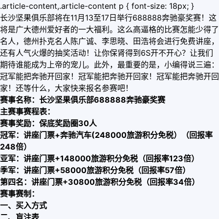
.article-content,.article-content p { font-size: 18px; }
长沙坚果俱乐部将在11月13至17日举行688888奔驰豪奖赛！这
将是广大德州爱好者的一大福利。这么高逼格的比赛怎能少得了
名人，德州扑克名人陈广诚、李思晓、田浩将会进行免费讲座，
还有人气火爆的抽奖活动！让你保肾得到6S开不开心？让我们
期待谁能成为上帝的宠儿。此外，最重要的是，小编得说三遍：
冠军能把奔驰开回家！冠军能把奔驰开回家！冠军能把奔驰开回
家！还等什么，大家快来报名参赛吧！
赛事名称：
长沙坚果俱乐部688888奔驰豪奖赛
主赛事赛程表：
赛事奖励：
保底奖励圈30人
冠军：讲座门票+奔驰汽车(248000旅游积分免税）（回报率
248倍）
亚军：讲座门票+148000旅游积分免税（回报率123倍）
季军：讲座门票+58000旅游积分免税（回报率57倍）
第四名：讲座门票+30800旅游积分免税（回报率34倍）
赛事赛制：
一、买入方式
二、盲注表