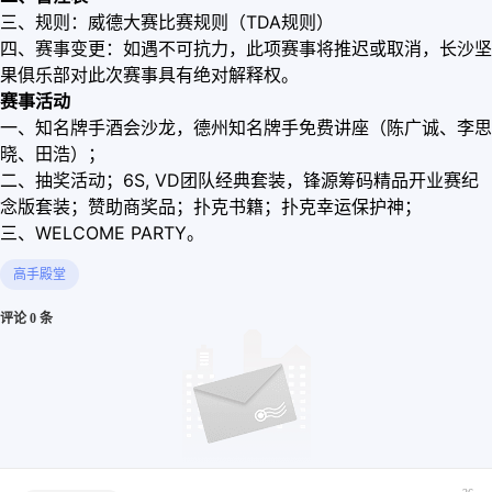
三、规则：威德大赛比赛规则（TDA规则）
四、赛事变更：如遇不可抗力，此项赛事将推迟或取消，长沙坚
果俱乐部对此次赛事具有绝对解释权。
赛事活动
一、知名牌手酒会沙龙，德州知名牌手免费讲座（陈广诚、李思
晓、田浩）；
二、抽奖活动；6S, VD团队经典套装，锋源筹码精品开业赛纪
念版套装；赞助商奖品；扑克书籍；扑克幸运保护神；
三、WELCOME PARTY。
高手殿堂
评论 0 条