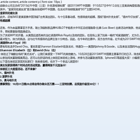
.article-content,.article-content p { font-size: 18px; }
由联众公司主办的“2015红牛中国（三亚）扑克游戏锦标赛”（即2015WPT中国赛）于10月27日中午12点在三亚美高梅度假酒店
其中，“皇家同花顺女孩”首次集体亮相WPT中国赛，在派对开场倾情演绎“007”主题SHOW。
皇家同花顺女孩
此外，还有IMIS爱美丽携中国顶级T台秀演出团队，与十位青春动感、性感俏皮的超模，围绕“德州扑克女郎”、“德州牛仔女郎
性感超模
还有，作为本届赛事官方手表，瑞士顶级制表品牌HUBLOT宇舶表大中华区总经理路易•比弗 (Loic Biver) 出席活动并
手，预祝赛事取得圆满成功。
为了庆祝WPT的开幕，从美国远道而来的当红调酒师Rob Floyd以及他的团队，在现场上演了别具一格的“鸡尾酒剧院”。尤为
着对智力、体力的挑战，这与红牛所倡导的品牌主张十分吻合。因此，在今年的比赛中，双方合作升级，红牛成为2015WPT
调酒师Rob Floyd（中）
更有知名选手David Chiu、著名影星Shannon Elizabeth现身派对，特邀DJ——美国的Johnny B.Goode，以及来自法国
Shannon Elizabeth（左）和David Chiu（右）
体验过了嗨翻全场的“美式派对”，让我们来感受一下WPT的其他魅力。10月28日是2015WPT中国赛主赛事开打的日子，
以参加闯关赢取精美周边，还可以在舒适的线上体验区体验线上游戏，并参与活动赢取迪拜游、Iphone6S等超值大奖！小编
以下是在体验区获奖的玩家们！快来参加吧，也许下一个幸运儿就是你！
美女玩家获得两个时间点的活动奖励，赢得两张千元加油卡！
体验区三大超值活动，还不来拿？
1、德州扑克
2.菠萝扑克
3、奥马哈扑克
赛事预告：10月31日晚20点将会举办联众百万赛——三亚特别赛，总奖励升级至30亿！！