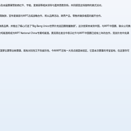
izabeth及本届赛事赞助商红牛、宇舶、爱美丽等相关领导与嘉宾悉数到场，共同感受这场独特的美式派对。
EO孙薇致辞，宣布爱美丽与WPT达成战略合作，将从品牌活动、跨界产品、零售终端多维度的展开合作。
品牌，并推出了精心打造了“Big Bang Unico世界扑克巡回赛限量腕表”。这次很荣幸来到中国，与WPT中国赛、联众公司携
酒将成为WPT National China专属鸡尾酒。黄双燕在发言中表示红牛与WPT中国赛已经有三年的合作，竞技扑克中充满
赛、大菠萝比赛等全新赛事，既有对抗性又不失娱乐性。今年WPT还有一大亮点就是体验区，它是本次赛事的寻宝宝地，在这里你可