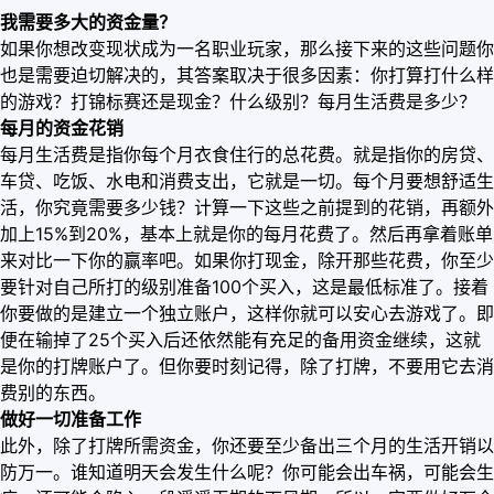
我需要多大的资金量？
如果你想改变现状成为一名职业玩家，那么接下来的这些问题你
也是需要迫切解决的，其答案取决于很多因素：你打算打什么样
的游戏？打锦标赛还是现金？什么级别？每月生活费是多少？
每月的资金花销
每月生活费是指你每个月衣食住行的总花费。就是指你的房贷、
车贷、吃饭、水电和消费支出，它就是一切。每个月要想舒适生
活，你究竟需要多少钱？计算一下这些之前提到的花销，再额外
加上15%到20%，基本上就是你的每月花费了。然后再拿着账单
来对比一下你的赢率吧。如果你打现金，除开那些花费，你至少
要针对自己所打的级别准备100个买入，这是最低标准了。接着
你要做的是建立一个独立账户，这样你就可以安心去游戏了。即
便在输掉了25个买入后还依然能有充足的备用资金继续，这就
是你的打牌账户了。但你要时刻记得，除了打牌，不要用它去消
费别的东西。
做好一切准备工作
此外，除了打牌所需资金，你还要至少备出三个月的生活开销以
防万一。谁知道明天会发生什么呢？你可能会出车祸，可能会生