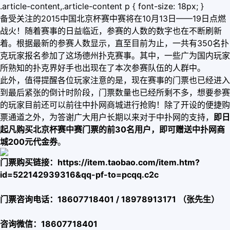
.article-content,.article-content p { font-size: 18px; }
备受关注的2015中国北京杯赛中赛将在10月13日——19日点燃
战火！随着赛事的日益临近，参赛的人数的数字也在不断刷新
着。根据最新的参赛人数显示，直至目前为止，一共有350名扑
克玩家报名参加了这场德州扑克赛事。其中，一些广为国内玩家
所熟知的扑克界好手也出现在了本次参赛队伍的人群中。
此外，值得提醒各位玩家注意的是，现在赛事的门票也已经进入
到最后紧张的倒计时阶段，门票数量也已经所剩不多，想要参赛
的玩家目前还可以前往中扑网商城进行抢购！除了开设的便捷购
票通道之外，为答谢广大用户长期以来对于中扑网的支持，
即日
起凡购买北京杯赛中赛门票的前30名用户，即可赠送中扑网商
城200元代金券
。
门票购买链接：
https://item.taobao.com/item.htm?
id=522142939316&qq-pf-to=pcqq.c2c
门票咨询电话：18607718401 / 18978913171 （张先生）
咨询微信：18607718401