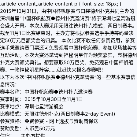
.article-content,.article-content p { font-size: 18px; }
2015年10月31日，由中国杯帆船赛与口袋德州扑克共同主办的
深圳首届“中国杯帆船赛●德州扑克邀请赛”将于深圳七星湾游艇
会盛大开幕。本次大赛采用无限注德州扑克模式，两日制赛事。
截至11月1日比赛结束时，主办方将根据参赛选手手持筹码量决
定50万元巨额奖金的归属。 本次比赛不收任何参赛费用，参赛
选手凭邀请赛门票还可免费观看中国杯帆船赛、参加现场抽奖等
互动活动。本次大赛还邀请到神秘明星作为颁奖嘉宾，亮相德州
扑克大赛颁奖典礼。想要赢取50万巨奖、免费观看中国杯帆船
赛、一睹神秘明星阵容……就赶快来报名参赛吧！
以下为本次“中国杯帆船赛●德州扑克邀请赛”的一些基本赛事信
息情况：
赛事名称：中国杯帆船赛●德州扑克邀请赛
赛事时间：2015年10月30日至11月1日
赛事地点：深圳七星湾游艇会
比赛模式：无限注德州扑克(两日制赛事2-day Event)
参赛资格：免费参赛 - 网上选拔与赞助商保送
赞助奖励：人币民50万元
住宿： 主办方提供