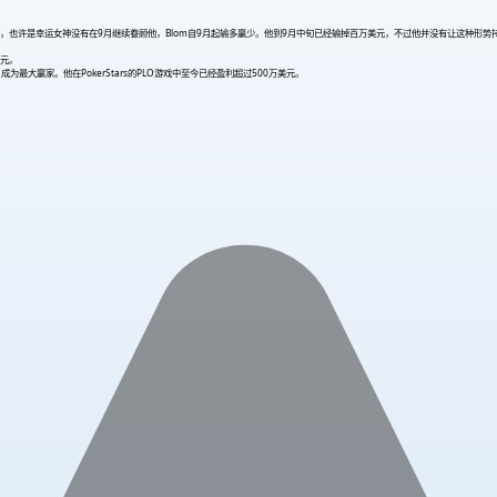
lom果然“不负众望”，也许是幸运女神没有在9月继续眷顾他，Blom自9月起输多赢少。他到9月中旬已经输掉百万美元，不过他并没
美元。
元，成为最大赢家。他在PokerStars的PLO游戏中至今已经盈利超过500万美元。