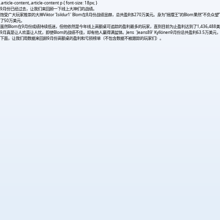
.article-content,.article-content p { font-size: 18px; }
9月份已经过去，让我们来回顾一下线上大神们的战绩。
饱受广大玩家推崇的大神Viktor 'Isildur1' Blom在8月份战绩显赫，总共盈利$270万美元。身为“摇摆王”的B
了50万美元。
虽然Blom在9月份成绩持续低迷，但他依然是今年线上高额桌可追踪的盈利最多的玩家，直到目前为止盈利达到了1,436,488
9月真是让人欢喜让人忧，即使Blom的战绩不佳，却有他人赢得满盆钵。Jens 'Jeans89' Kyllönen9月份总共盈利63.5万美
下面，让我们用数据来回顾9月份高额桌的盈利和亏损榜单（不包含数据不被跟踪的玩家们）。