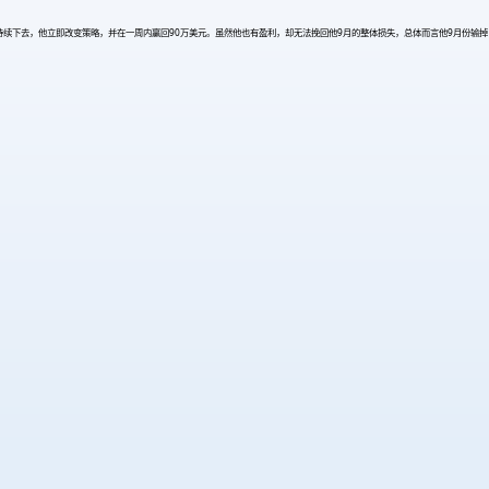
有让这种形势持续下去，他立即改变策略，并在一周内赢回90万美元。虽然他也有盈利，却无法挽回他9月的整体损失，总体而言他9月份输掉