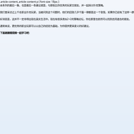
.article-content,.article-content p { font-size: 18px; }
本系列的最后一集，也是最后一条建议就是，与那些比你优秀的玩家交朋友，并一起探讨扑克策略。
我们曾采访过上千名职业扑克玩家，当被问到这个问题时，他们的回答几乎千篇一律都是这一个答案。如果你已经有了这样一群
好消息是，这并不一定非得出现在真实生活中。现在有很多类似2+2的策略论坛，你在那里也依然可以找到志同道合的朋友。
通常来说，更优秀的职业玩家可以以自己的经验为基础，为你提供更具意义的好建议。
下面就跟随视频一起学习吧：