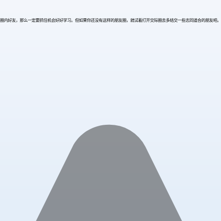
圈内好友，那么一定要抓住机会好好学习。但如果你还没有这样的朋友圈，就试着打开交际圈去多结交一些志同道合的朋友吧。