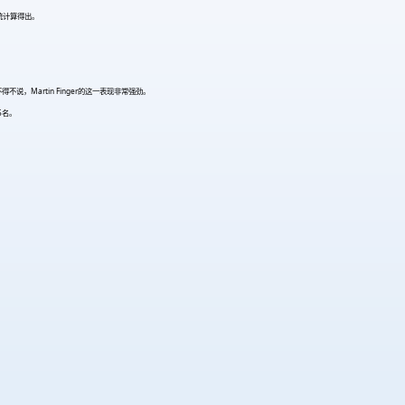
统计算得出。
得不说，Martin Finger的这一表现非常强劲。
5名。