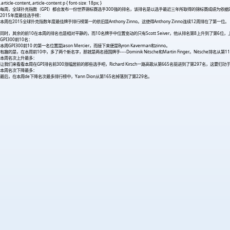
.article-content,.article-content p { font-size: 18px; }
每周，全球扑克指数（GPI）都会发布一份世界锦标赛选手300强的排名，该排名是以选手最近三年所取得的锦标赛成绩为依
2015年度最佳选手榜：
本周在2015全球扑克指数年度最佳牌手排行榜第一的依旧是Anthony Zinno。这使得Anthony Zinno连续12周排在了第一位。
同时，其余的前10在本周的排名也是相对平静的，而10名牌手中位置变动的只有Scott Seiver，他从排名第8上升到了第6位，上升原
GPI300前10名：
本周GPI300前10 的第一名位置是Jason Mercier，而接下来便是Byron Kaverman和zinno。
有趣的是，在本周前10中，多了两个新名字，那就是两名德国牌手----Dominik Nitsche和Martin Finger。Nitsche
本周名次上升最多：
让我们来看看本周在GPI排名前300涨幅居前的那些选手吧，Richard Kirsch一路高歌从第665名挺进到了第297名，这要归功于他在最
本周名次下降最多：
最后，在本周de下降名次最多排行榜中，Yann Dion从第165名掉落到了第229名。