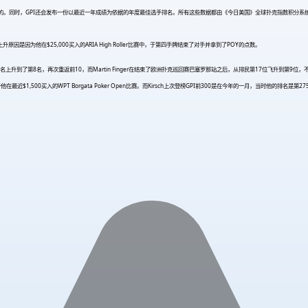
据的。同时，GPI还会发布一份以最近一年成绩为依据的年度最佳选手排名。所有这些数据都由《今日美国》全球扑克指数积分系
因是因为他在$25,000买入的ARIA High Roller比赛中，于第四手牌结束了对手并拿到了POY的点数。
排名从第11名上升到了第8名，再次重返前10，而Martin Finger在结束了欧洲扑克巡回赛巴塞罗那站之后，从排民第17位飞升到第9位，不
近$1,500买入的WPT Borgata Poker Open比赛。而Kirsch上次登榜GPI前300是在今年的一月，当时他的排名是第27