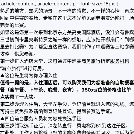
.article-content,.article-content p { font-size: 18px; }
熟悉的地方，熟悉的场景，不一样的感觉，不一样的心情，再次
回到中巡赛的赛场，希望在这里您不光能见到老朋友还能打一场
完美的比赛。
如果这是您第一次来到北京东方美高美国际酒店，没准会有鲁宾
三世初到卡里奥斯特罗之城一样的感触，应该推开哪扇门？到哪
里去打比赛？为了帮您直达赛场，我们制作了中巡赛第三站参赛
攻略，供您参阅。
第一步
进入酒店大堂，您可通过中巡赛商务旅行指定服务机构
“游心旅行”进行订房。
▲这位先生将为你办理入住
值得一提的是，入住酒店后，可以购买我们为您准备的自助餐套
餐（含午餐、下午茶、晚餐、夜宵），350元/位的价格也比单
点实惠了一大块。
第二步
办理入住后，大堂左手边，登记前台就进入您的视线。您
可持主赛免费邀请函到登记处登记，得到参赛选手证。
▲四位前台服务人员将为您兑换选手证
第三步
领取选手证后，请左转直行，乘电梯到B1,到达注册区。
在此处，工作人员将验证您的主赛免费邀请函并回收，之后为您