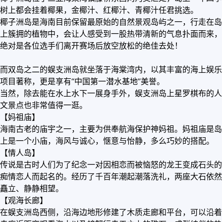
树上都会挂着椰果，金椰汁、红椰汁、青椰汁任君挑选。
椰子洲岛是海南目前保留最原始的自然景观岛屿之一，行走在岛
上簇拥的植物中，会让人感受到一股热带清新的气息扑面而来，
绝对是各位选手们离开赛场后放空放松的绝佳去处！
而双岛之二的蜈支洲岛就坐落于海棠湾内，以其丰富的海上娱乐
项目著称，更是享有“中国第一潜水基地”美誉。
当然，除去能在水上水下一展身手外，蜈支洲岛上星罗棋布的人
文景点也非常值得一逛。
【妈祖庙】
海南古老的庙宇之一，主要为供奉航海保护神妈祖。妈祖庙是岛
上是一个小庙，海风与诚心，惬意与怡静，多么巧妙的搭配。
【情人岛】
传说是古时人们为了纪念一对因相恋而被恼怒的龙王变成石头的
痴情恋人而起名的。经历了千百年潮起潮落洗礼，两座大石依然
矗立、静静相望。
【观海长廊】
在蜈支洲岛西侧，沿海边地形修建了木质走廊和平台，可以沿着