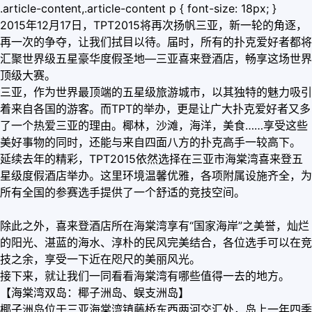
.article-content,.article-content p { font-size: 18px; }
2015年12月17日，TPT2015将再次扬帆三亚，新一轮的角逐，
再一次的争夺，让我们拭目以待。届时，所有的扑克爱好者都将
汇聚世界级五星豪华度假圣地—三亚喜来登酒店，畅享这场世界
顶级大赛。
三亚，作为世界最顶端的五星级旅游城市，以其独特的魅力吸引
着来自各国的游客。而TPT的举办，更是让广大扑克爱好者又多
了一个热爱三亚的理由。椰林，沙滩，海洋，美食……享受这些
美好事物的同时，还能与来自四面八方的扑克高手一较高下。
延续去年的精彩，TPT2015依然选择在三亚市海棠湾喜来登五
星级度假酒店举办。这里环境温馨优雅，各项附属设施齐全，为
所有全国的参赛选手提供了一个舒适的竞技空间。
除此之外，喜来登酒店所在海棠湾享有“国家海岸”之美誉，灿烂
的阳光、湛蓝的海水、淳朴的民风完美结合，各位选手可以在竞
技之余，享受一下近在咫尺的美丽风光。
接下来，就让我们一同看看海棠湾有哪些值得一去的地方。
【海棠湾双岛：椰子洲岛、蜈支洲岛】
椰子洲岛位于三亚海棠湾镇藤桥东西两河交汇处，岛上一年四季