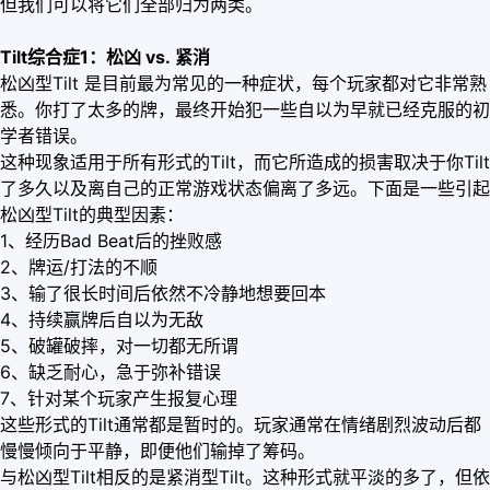
但我们可以将它们全部归为两类。
Tilt综合症1：松凶 vs. 紧消
松凶型Tilt 是目前最为常见的一种症状，每个玩家都对它非常熟
悉。你打了太多的牌，最终开始犯一些自以为早就已经克服的初
学者错误。
这种现象适用于所有形式的Tilt，而它所造成的损害取决于你Tilt
了多久以及离自己的正常游戏状态偏离了多远。下面是一些引起
松凶型Tilt的典型因素：
1、经历Bad Beat后的挫败感
2、牌运/打法的不顺
3、输了很长时间后依然不冷静地想要回本
4、持续赢牌后自以为无敌
5、破罐破摔，对一切都无所谓
6、缺乏耐心，急于弥补错误
7、针对某个玩家产生报复心理
这些形式的Tilt通常都是暂时的。玩家通常在情绪剧烈波动后都
慢慢倾向于平静，即便他们输掉了筹码。
与松凶型Tilt相反的是紧消型Tilt。这种形式就平淡的多了，但依