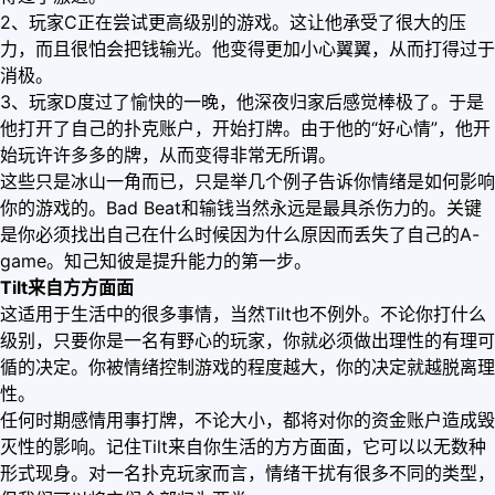
2、玩家C正在尝试更高级别的游戏。这让他承受了很大的压
力，而且很怕会把钱输光。他变得更加小心翼翼，从而打得过于
消极。
3、玩家D度过了愉快的一晚，他深夜归家后感觉棒极了。于是
他打开了自己的扑克账户，开始打牌。由于他的“好心情”，他开
始玩许许多多的牌，从而变得非常无所谓。
这些只是冰山一角而已，只是举几个例子告诉你情绪是如何影响
你的游戏的。Bad Beat和输钱当然永远是最具杀伤力的。关键
是你必须找出自己在什么时候因为什么原因而丢失了自己的A-
game。知己知彼是提升能力的第一步。
Tilt来自方方面面
这适用于生活中的很多事情，当然Tilt也不例外。不论你打什么
级别，只要你是一名有野心的玩家，你就必须做出理性的有理可
循的决定。你被情绪控制游戏的程度越大，你的决定就越脱离理
性。
任何时期感情用事打牌，不论大小，都将对你的资金账户造成毁
灭性的影响。记住Tilt来自你生活的方方面面，它可以以无数种
形式现身。对一名扑克玩家而言，情绪干扰有很多不同的类型，