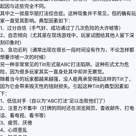
起因与这些完全不同。
其中之一就是华丽打法综合症。这种现象并不常见，但的确有玩
家一直受其影响。典型因素如下：
1、过分自信（手气好、成功通过了几次危险的大诈唬等）
2、自恋倾向（尤其是在现场游戏中，玩家试图给其他人留下深
刻印象时）
3、急功近利（通常出现在很长一段时间没有作为，不论怎样都
想要诈唬一次的时候）
另一种非常常见的Tilt形式是ABC打法陷阱。这种形式尤为危
险，因为很多玩家其实一直身处其中却并无察觉。
随着当今的玩家都越来越强，没人能再承受得起这样的Tilt了，
因为它会带来毁灭性的钱财损失。引起这种Tilt的典型因素如
下：
1、低估对手（自以为“ABC打法”足以击败他们了）
2、注意力不集中（打牌的同时还在浏览网页、查收邮件、打电
话、看电视、看书等）
3、疲劳、厌倦
4、心烦意乱