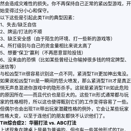
然会造成灾难性的损失。你不再保持自己正常的紧凶型游戏，开
始变得过分小心和保守。
以下这些是引起此类Tilt的典型因素：
1、失去/缺乏自信
2、牌运/打法的不顺
3、缺乏安全感（由于陌生的环境、打一些新的游戏等）
4、所打级别与自己的资金量相比来说太高了
5、想要“保卫”赢利（不再愿意冒险投钱）
6、没来由的恐惧（比如某些曾经让你输掉很多钱的特定牌型、
迷信等）
与松凶型Tilt很容易识别这一点不同，紧消型Tilt更加神出鬼没。
如果说松凶型Tilt是一瞬间的怒火喷发，那么紧消型Tilt才是真正
悄无声息混进你游戏中的隐形杀手。这就是紧消型Tilt如此危险
的原因所在——而且代价也是巨大的。这些Tilt形式通常都与玩
家的性格相符，所以这也使得甄别它们的工作变得容易了一些。
但偶尔也会出现Tilt带出玩家潜藏性格的例外，它会让某些玩家
性格大变，以至于连他们的朋友都快不认识他们了。
Tilt综合症2：华丽打法 vs. ABC打法
上述现象在牌桌上是最为普遍的，但也有一些其他形式的Tilt，