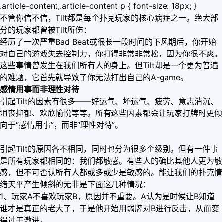
.article-content,.article-content p { font-size: 18px; }
不管你信不信，Tilt都是每个扑克玩家的核心病症之一。绝大部
分的玩家都曾被Tilt所伤：
经历了一次严重Bad Beat或很长一段时间的下风期后，你开始
对自己的游戏失去控制力，你打得非常非常松，因为你很不爽。
这些事情曾发生在我们所有人的身上。但Tilt却是一个更为普遍
的难题，它首先就导致了你无法打出自己的A-game。
感情用事而非理性对待
引起Tilt的因素有很多——好运气、坏运气、疲劳、意志消沉、
沮丧抑郁、欢欣愉悦等等。所有这些因素都会让玩家打牌时更倾
向于“感情用事”，而非“理性对待”。
引起Tilt的原因各不相同，同时也分为很多个级别。但有一件事
是所有玩家都相同的：我们都敏感。有些人的确比其他人更为敏
感，但不可否认所有人都或多或少是敏感的。能让我们的扑克情
绪天平产生倾斜的无非是下面这几种情况：
1、玩家A不喜欢玩家B，原因并不重要。A认为是时候让B知道
谁才是真正的老大了，于是他开始用弱牌对B进行反击，从而变
得过于激进。