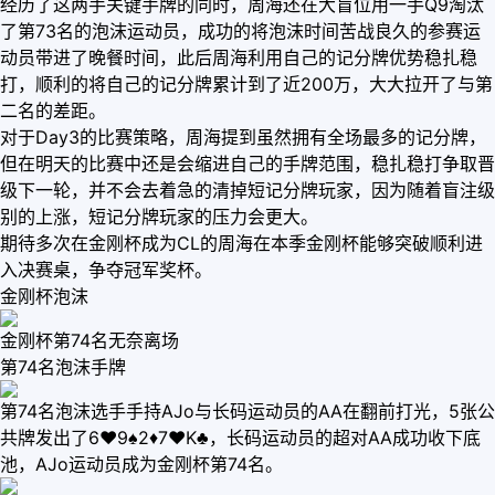
经历了这两手关键手牌的同时，周海还在大盲位用一手Q9淘汰
了第73名的泡沫运动员，成功的将泡沫时间苦战良久的参赛运
动员带进了晚餐时间，此后周海利用自己的记分牌优势稳扎稳
打，顺利的将自己的记分牌累计到了近200万，大大拉开了与第
二名的差距。
对于Day3的比赛策略，周海提到虽然拥有全场最多的记分牌，
但在明天的比赛中还是会缩进自己的手牌范围，稳扎稳打争取晋
级下一轮，并不会去着急的清掉短记分牌玩家，因为随着盲注级
别的上涨，短记分牌玩家的压力会更大。
期待多次在金刚杯成为CL的周海在本季金刚杯能够突破顺利进
入决赛桌，争夺冠军奖杯。
金刚杯泡沫
金刚杯第74名无奈离场
第74名泡沫手牌
第74名泡沫选手手持AJo与长码运动员的AA在翻前打光，5张公
共牌发出了6♥9♠2♦7♥K♣，长码运动员的超对AA成功收下底
池，AJo运动员成为金刚杯第74名。