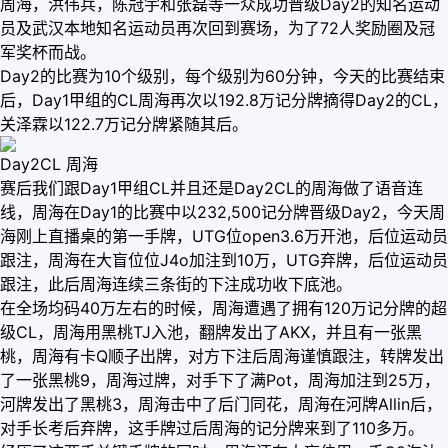
周海，洪伟兵，陈冠宇和张磊等一众成功晋级Day2的知名运动
员及武汉本地知名运动员再次回到赛场，为了72人奖励圈及冠
军奖杯而战。
Day2的比赛为10个级别，每个级别为60分钟，今天的比赛结束
后，Day1甲组的CL周海再次以192.8万记分牌摘得Day2的CL，
关泽霖以122.7万记分牌紧随其后。
Day2CL 周海
赛后我们跟Day1甲组CL并且还是Day2CL的周海做了语音连
线，周海在Day1的比赛中以232,500记分牌晋级Day2，今天周
海刚上直播桌的第一手牌，UTG位open3.6万开池，后位运动员
跟注，周海在大盲位位J4o加注到10万，UTG弃牌，后位运动员
跟注，此后周海连续三条街的下注成功收下底池。
在全场均码40万左右的时候，周海遭遇了拥有120万记分牌的超
级CL，周海用黑桃TJ入池，翻牌发出了AKX，并且有一张黑
桃，周海有卡Q顺子出牌，对方下注后周海谨慎跟注，转牌发出
了一张黑桃9，周海过牌，对手下了满Pot，周海加注到25万，
河牌发出了黑桃3，周海击中了后门同花，周海在河牌Allin后，
对手长考后弃牌，这手牌过后周海的记分牌来到了110多万。