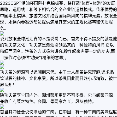
2023CSPT潮汕杯国际扑克锦标赛，将打造“体育+旅游”的发展
思路，运用线上和线下相结合的全产业链运营模式。传承优秀的
中国本土棋牌、旅游文化并结合国际新风向的棋牌元素，放眼全
球，永远向参赛运动员提供满足其需求的正规化赛事和优质服
务。
说到放眼全球潮汕真的不是说说而已，首先不得不提及的就是他
的功夫茶文化！功夫茶是潮汕引领品茶的一种独特的风尚,它以
精细而闻名。泡茶的方式极为讲究,操作起来需要一定的功夫,而
且操作时必须很“功夫”(精细的意思)。
功夫茶的起源可以追溯到宋代。由于士人品茶讲究理趣,追求品
饮过程的精神、文化享受，所以茶具因此而日趋小巧精致，被世
界认知！
除功夫茶享誉国内外，潮州菜系更是不可多得，它与闽菜同源，
兼收广府菜之特色。会闽、粤两家之长，风味独特。
首当其冲便要说说潮汕的牛肉，在中国，有一种牛肉的美味程度