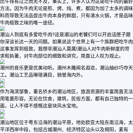
比牛排有过之而无不及，事实上，许多人认为这是吃牛肉的最好
方法。因为牛肉无论是煎、烤、炖、煮，都因为加了太多的调味
料而导致无法品尝出牛肉本身的鲜甜，只有清水火锅，才是品味
牛肉极致之味的唯一途径。
潮汕人到底有多爱吃牛肉?这是潮汕的老饕们可以开启话匣子跟
你深谈长达一天的问题。如果说这个世界上有一个族群把吃牛肉
这事发挥到极致，我想非潮汕人莫属!潮汕人对牛肉新鲜度的苛
求和执著，对牛肉部位的细致和讲究，简直让人叹为观止。
潮州的音乐更是优美动听。潮州木雕闻名遐迩，潮汕抽纱巧夺天
工。潮汕工艺品琳琅满目，驰誉海内外。
作为海滨邹鲁，著名侨乡的潮汕地区，旅游资源的丰富简直无法
用笔墨形容。无论在饮食，建筑，民俗方面，都有自己独特的一
面，让人不得不感慨这是块风水宝地。
潮汕地区位于粤东沿海的潮汕平原，地处欧亚大陆东南沿海，太
平洋西岸中段，包括古城潮州、经济特区汕头以及揭阳，素有