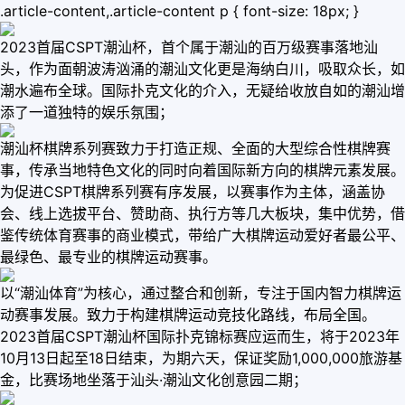
.article-content,.article-content p { font-size: 18px; }
2023首届CSPT潮汕杯，首个属于潮汕的百万级赛事落地汕
头，作为面朝波涛汹涌的潮汕文化更是海纳白川，吸取众长，如
潮水遍布全球。国际扑克文化的介入，无疑给收放自如的潮汕增
添了一道独特的娱乐氛围；
潮汕杯棋牌系列赛致力于打造正规、全面的大型综合性棋牌赛
事，传承当地特色文化的同时向着国际新方向的棋牌元素发展。
为促进CSPT棋牌系列赛有序发展，以赛事作为主体，涵盖协
会、线上选拔平台、赞助商、执行方等几大板块，集中优势，借
鉴传统体育赛事的商业模式，带给广大棋牌运动爱好者最公平、
最绿色、最专业的棋牌运动赛事。
以“潮汕体育”为核心，通过整合和创新，专注于国内智力棋牌运
动赛事发展。致力于构建棋牌运动竞技化路线，布局全国。
2023首届CSPT潮汕杯国际扑克锦标赛应运而生，将于2023年
10月13日起至18日结束，为期六天，保证奖励1,000,000旅游基
金，比赛场地坐落于汕头·潮汕文化创意园二期；