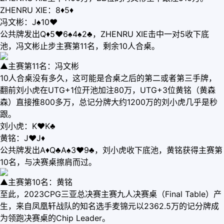
ZHENRU XIE：8♦5♦
冯文彬：J♠10♥
公共牌发出Q♦5♥6♠4♠2♣，ZHENRU XIE击中一对5收下底
池，冯文彬止步主赛第11名，剩余10人合桌。
▲主赛第11名：冯文彬
10人合桌没有多久，这可能是合桌之后的第二或者第三手牌，
翻前刘小虎在UTG+1位开池加注80万，UTG+3位黄铭（黄森
森）直接推800多万，总记分牌大约1200万的刘小虎几乎是秒
跟。
刘小虎：K♥K♣
黄铭：J♥J♦
公共牌发出A♦Q♣A♠3♥9♣，刘小虎收下底池，黄铭获得主赛第
10名，与决赛桌擦肩而过。
▲主赛第10名：黄铭
至此，2023CPG三亚总决赛主赛九人决赛桌（Final Table）产
生，来自凤凰轩战队的知名选手麦锦元以2362.5万的记分牌成
为领跑决赛桌的Chip Leader。