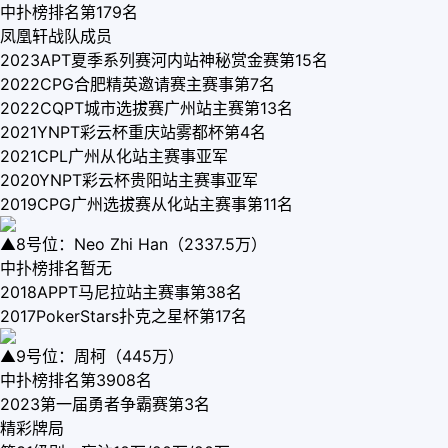
中扑榜排名第179名
凤凰轩战队成员
2023APT夏季系列赛河内站神秘赏金赛第15名
2022CPG合肥精英邀请赛主赛事第7名
2022CQPT城市选拔赛广州站主赛第13名
2021YNPT彩云杯重庆站雾都杯第4名
2021CPL广州从化站主赛事亚军
2020YNPT彩云杯贵阳站主赛事亚军
2019CPG广州选拔赛从化站主赛事第11名
▲8号位：Neo Zhi Han（2337.5万）
中扑榜排名暂无
2018APPT马尼拉站主赛事第38名
2017PokerStars扑克之星杯第17名
▲9号位：周柯（445万）
中扑榜排名第3908名
2023第一届勇者争霸赛第3名
精彩牌局