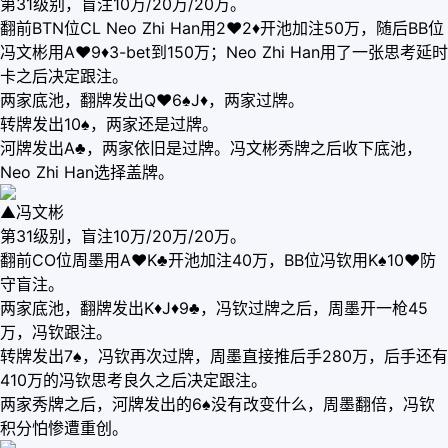
第31级别，盲注10万/20万/20万。
翻前BTN位CL Neo Zhi Han用2♥2♦开池加注50万，随后BB位
冯文彬用A♥9♦3-bet到150万；Neo Zhi Han用了一张思考延时
卡之后决定跟注。
两家底池，翻牌发出Q♥6♠J♦，两家过牌。
转牌发出10♠，两家还是过牌。
河牌发出A♣，两家依旧是过牌。冯文彬秀牌之后收下底池，
Neo Zhi Han选择盖牌。
▲冯文彬
第31级别，盲注10万/20万/20万。
翻前CO位周墨用A♥K♣开池加注40万，BB位冯钦用K♠10♥防
守盲注。
两家底池，翻牌发出K♦J♦9♣，冯钦过牌之后，周墨开一枪45
万，冯钦跟注。
转牌发出7♠，冯钦再次过牌，周墨直接推后手280万，后手还有
410万的冯钦思考良久之后决定跟注。
两家秀牌之后，河牌发出的6♠没有改变什么，周墨翻倍，冯钦
积分怕惨遭重创。