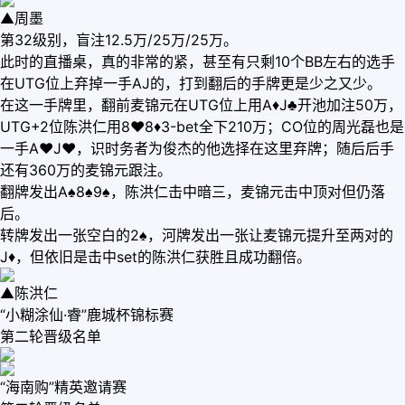
▲周墨
第32级别，盲注12.5万/25万/25万。
此时的直播桌，真的非常的紧，甚至有只剩10个BB左右的选手
在UTG位上弃掉一手AJ的，打到翻后的手牌更是少之又少。
在这一手牌里，翻前麦锦元在UTG位上用A♦J♣开池加注50万，
UTG+2位陈洪仁用8♥8♦3-bet全下210万；CO位的周光磊也是
一手A♥J♥，识时务者为俊杰的他选择在这里弃牌；随后后手
还有360万的麦锦元跟注。
翻牌发出A♠8♠9♠，陈洪仁击中暗三，麦锦元击中顶对但仍落
后。
转牌发出一张空白的2♠，河牌发出一张让麦锦元提升至两对的
J♦，但依旧是击中set的陈洪仁获胜且成功翻倍。
▲陈洪仁
“小糊涂仙·睿”鹿城杯锦标赛
第二轮晋级名单
“海南购”精英邀请赛