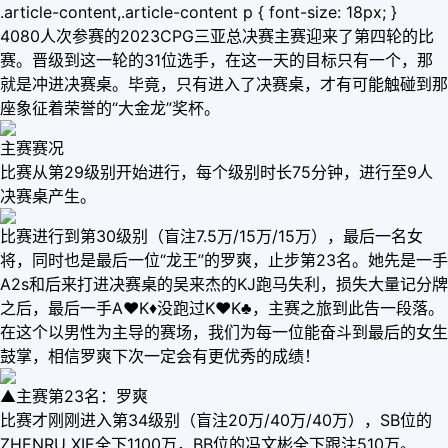
.article-content,.article-content p { font-size: 18px; }
4080人次参赛的2023CPG三亚总决赛主赛迎来了第四轮的比
赛。晋级到这一轮的31位选手，在这一天的目标只有一个，那
就是冲进决赛桌。毕竟，只有进入了决赛桌，才有可能触碰到那
座象征着荣誉的“大金龙”奖杯。
主赛赛况
比赛从第29级别开始进行，每个级别时长75分钟，进行至9人
决赛桌产生。
比赛进行到第30级别（盲注7.5万/15万/15万），最后一名女
将，同时也是最后一位“龙王”的罗爽，止步第23名。她先是一手
A2s和后来打进决赛桌的吴来杰的KJ跑马失利，损失大量记分牌
之后，最后一手A♥K♦没跑过K♥K♣，主赛之旅到此告一段落。
在这个以男性为主导的赛场，我们为每一位能奋斗到最后的女生
鼓掌，相信罗爽下次一定会有更优秀的成绩！
▲主赛第23名：罗爽
比赛才刚刚进入第34级别（盲注20万/40万/40万），SB位的
ZHENRU XIE全下1100万，BB位的冯文彬全下跟注510万。