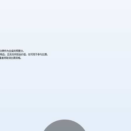
记分牌作为全桌的预置分。
价物品，且无任何现金价值，仅可用于参与比赛。
重者将取消比赛资格。