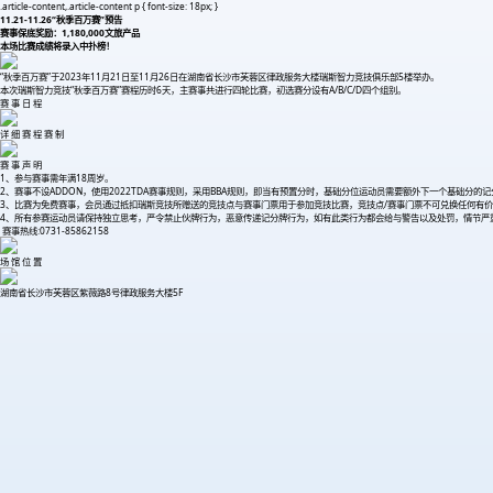
.article-content,.article-content p { font-size: 18px; }
11.21-11.26“秋季百万赛”预告
赛事保底奖励：1,180,000文旅产品
本场比赛成绩将录入中扑榜！
“秋季百万赛”于2023年11月21日至11月26日在湖南省长沙市芙蓉区律政服务大楼瑞斯智力竞技俱乐部5楼举办。
本次瑞斯智力竞技“秋季百万赛”赛程历时6天，主赛事共进行四轮比赛，初选赛分设有A/B/C/D四个组别。
赛 事 日 程
详 细 赛 程 赛 制
赛 事 声 明
1、参与赛事需年满18周岁。
2、赛事不设ADDON，使用2022TDA赛事规则，采用BBA规则，即当有预置分时，基础分位运动员需要额外下一个基础分的
3、比赛为免费赛事，会员通过抵扣瑞斯竞技所赠送的竞技点与赛事门票用于参加竞技比赛，竞技点/赛事门票不可兑换任何有
4、所有参赛运动员请保持独立思考，严令禁止伙牌行为，恶意传递记分牌行为，如有此类行为都会给与警告以及处罚，情节严
赛事热线:0731-85862158
场 馆 位 置
湖南省长沙市芙蓉区紫薇路8号律政服务大楼5F