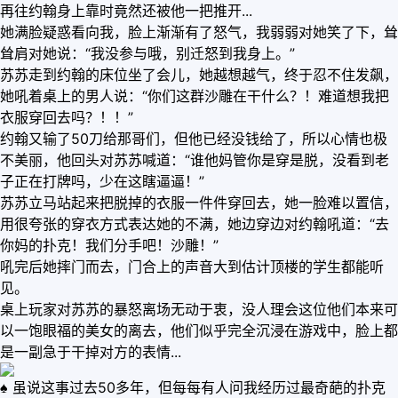
再往约翰身上靠时竟然还被他一把推开...
她满脸疑惑看向我，脸上渐渐有了怒气，我弱弱对她笑了下，耸
耸肩对她说：“我没参与哦，别迁怒到我身上。”
苏苏走到约翰的床位坐了会儿，她越想越气，终于忍不住发飙，
她吼着桌上的男人说：“你们这群沙雕在干什么？！难道想我把
衣服穿回去吗？！！”
约翰又输了50刀给那哥们，但他已经没钱给了，所以心情也极
不美丽，他回头对苏苏喊道：“谁他妈管你是穿是脱，没看到老
子正在打牌吗，少在这瞎逼逼！”
苏苏立马站起来把脱掉的衣服一件件穿回去，她一脸难以置信，
用很夸张的穿衣方式表达她的不满，她边穿边对约翰吼道：“去
你妈的扑克！我们分手吧！沙雕！”
吼完后她摔门而去，门合上的声音大到估计顶楼的学生都能听
见。
桌上玩家对苏苏的暴怒离场无动于衷，没人理会这位他们本来可
以一饱眼福的美女的离去，他们似乎完全沉浸在游戏中，脸上都
是一副急于干掉对方的表情...
♠ 虽说这事过去50多年，但每每有人问我经历过最奇葩的扑克