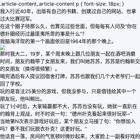
.article-content,.article-content p { font-size: 18px; }
我入行近40年，出版有自己的书籍、创建过自己的网站、也拿
过大比赛冠军。
在这个圈子待那么久，也算见过些世面，但每每有人问及“你在
德扑圈经历过最匪夷所思的事是什么”？
我脑海浮现的第一个画面依旧是1964年的那个晚上。
那时我大二，19岁，某个周末晚上跟几位朋友一起在酒吧消磨
时间，朋友约翰带了女朋友来，我们叫她苏苏，苏苏是约翰新交
的女朋友（换得很频繁）。
喝完酒后有人提议回宿舍打牌，苏苏也跟我们几个大老爷们一起
回了学校。
玩的是盲注25美分的游戏，但我没参与，只是借钱给其中一个
朋友玩，他叫鲍比。
玩了1小时后，大家输赢都不大，苏苏也没有玩，她就一直趴在
约翰背上观战，时不时说一句：“德州扑克看起来很好玩耶~”
当她第N次表示游戏好玩后，某个朋友立马接了句：“你想加入
吗？要不我们玩脱衣扑克？这更好玩。”
他话音一落，房间的气氛顿时微妙起来，大家脸上一副看好戏的