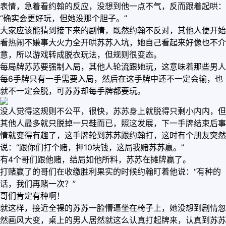
表情，急着看约翰的反应，没想到他一点不气，反而跟着起哄：
“确实会更好玩，但她没那个胆子。”
大家应该能猜到接下来的剧情，既然约翰不反对，其他人便开始
看热闹不嫌事大火力全开哄苏苏入坑，她自己看起来好像也不介
意，所以游戏转成脱衣玩法，但规则很变态。
每局牌苏苏要强制入局，其他人轮流跟她玩，这意味着那些男人
每6手牌只有一手需要入局，然后在这手牌中还不一定会输，也
就不一定会脱，可苏苏却每手牌都要玩。
没人觉得这规则不公平，很快，苏苏身上就脱得只剩小内内，但
其他人最多就只脱掉一只鞋而已，照这发展，下一手牌结束后事
情就变得有趣了，这手牌轮到苏苏跟约翰打，这时有个朋友突然
说：“跟你们打个赌，押10块钱，这局我赌苏苏赢。”
有4个哥们跟他赌，结局如他所料，苏苏在摊牌赢了。
打赌赢了的哥们在收缴胜利果实的时候约翰盯着他说：“有种的
话，我们再赌一次？”
哥们肯定有种啊！
就这样，接近全裸的苏苏一脸懵逼坐在椅子上，她没想到剧情忽
然画风大变，桌上的男人居然就这么认真打起牌来，认真到苏苏